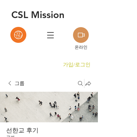
C
S
L Mission
온라인
가입/로그인
그룹
선한교 후기