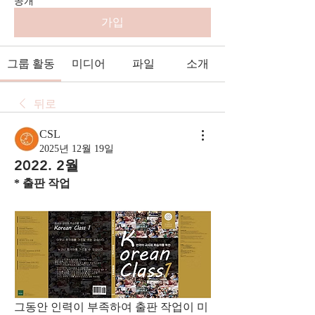
공개
가입
그룹 활동
미디어
파일
소개
뒤로
CSL
2025년 12월 19일
2022. 2월
* 출판 작업
그동안 인력이 부족하여 출판 작업이 미