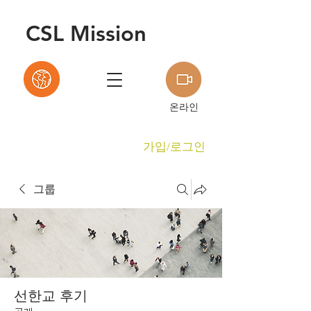
C
S
L Mission
온라인
가입/로그인
그룹
선한교 후기