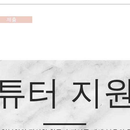
제출
튜터 지